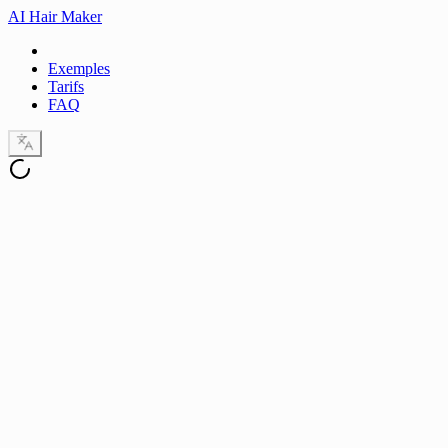
AI Hair Maker
Exemples
Tarifs
FAQ
Style
See your new look before you cut
Compare styles side by side
Download HD for your stylist
Delete your photos anytime
7-Day Money-Back Guarantee