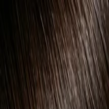
AI Hair Maker
Ejemplos
Precios
Preguntas frecuentes
Home
Cambia tu color de pelo con IA
Prueba Gratis
Cambia tu color de pelo con IA
Color de Pe
¿Pensando en pasarte al rubio, pelirrojo o incluso rosa pastel? Sube 