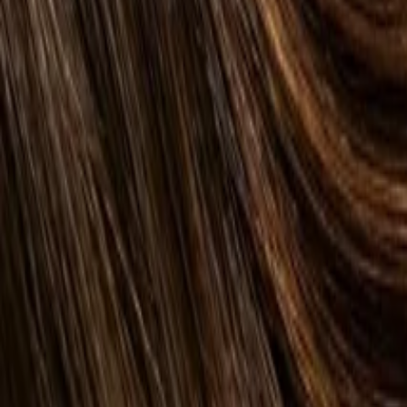
Colores adaptados a tu tono de piel
La IA preserva tu tez natural y la iluminación. Compara colores cálido
Encuentra tu tono
Cero daños
Cambia de color sin dañar tu pelo
Los tintes químicos dañan el cabello. La decoloración, aún más. Previs
Previsualiza Ahora