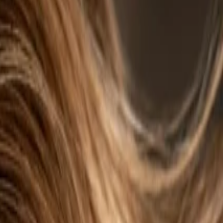
ad de ser experta en colorimetría.
 colores en 5 minutos, sin riesgos.