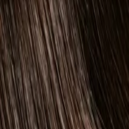
short · textured
medium · bob · curly
medium · curly
curly · undercut
short · undercut
short · textured · undercut
short
short · textured
s
short · undercut
curly · undercut · textured · short
short · textured · un
textured · short
medium · bob
curly · medium
short · curly
medium
undercut · textured · short
medium
short
curly · medium
medium
Regístrate gratis y genera
Tiempo estimado de generación: 15-20 segundos