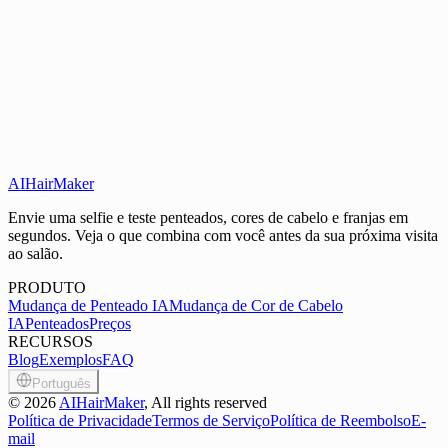
Cortes texturizados, mullets modernos e o estilo curtain bangs estão
em alta em 2025. O buzz cut continua sendo um favorito atemporal
pela sua praticidade.
AIHairMaker
Envie uma selfie e teste penteados, cores de cabelo e franjas em
segundos. Veja o que combina com você antes da sua próxima visita
ao salão.
PRODUTO
Mudança de Penteado IA
Mudança de Cor de Cabelo
IA
Penteados
Preços
RECURSOS
Blog
Exemplos
FAQ
Português
©
2026
AIHairMaker
, All rights reserved
Política de Privacidade
Termos de Serviço
Política de Reembolso
E-
mail