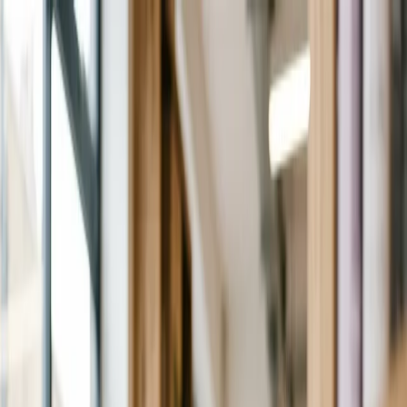
AI Hair Maker
Exemplos
Preços
FAQ
Home
Simulador de Cabelo IA
Teste Grátis
Simulador de
Cabelo
IA
Pensando em um corte bob, pixie ou franja cortina? Envie uma
selfie e veja exatamente como fica em você antes de passar a
tesoura.