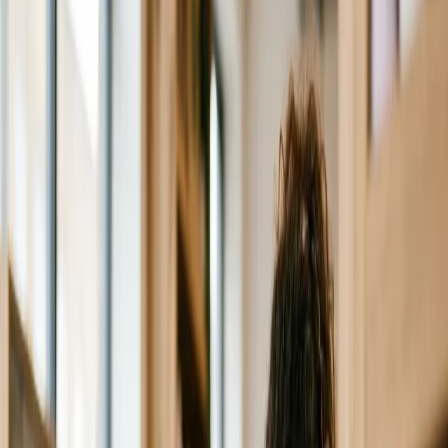
Envie sua foto
Arraste e solte ou
navegue
De frente
Boa iluminação
Sem óculos/chapéus
Sem foto? Tente um modelo
Modelo Feminina A
Modelo Feminina B
Modelo Masculino A
Modelo Masculino B
Penteado
Cor de Cabelo
Referência
Personalizado
Todos
Feminino
Masculino
Todos
Curto
Médio
Longo
Todos
Bangs
Bob
Braids
Butterfly
Buzz
Crazy
Curly
Pixie
Slick back
Straight
Textured
Undercut