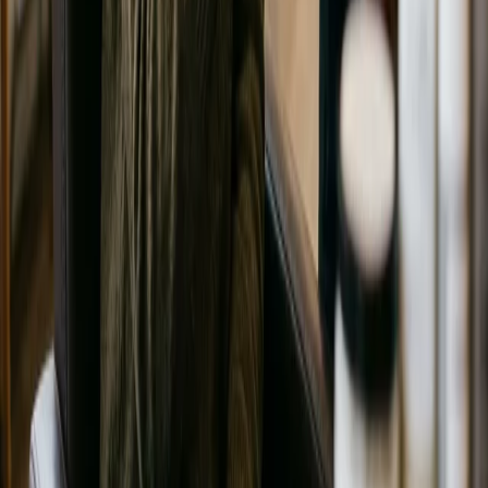
óculos escuros ou sombras fortes. Luz natural perto de uma janela
funciona muito bem.
Nossa IA produz resultados altamente realistas. Embora excelentes
para decisão, o resultado real no salão pode variar conforme a
textura do seu cabelo.
Com certeza! É um dos usos mais populares. Baixe sua prévia e leve
ao salão para garantir que vocês estejam alinhados sobre o visual
desejado.
Sua privacidade é prioridade. As fotos enviadas são usadas apenas
para gerar sua prévia e não são compartilhadas ou usadas para
treinamento.