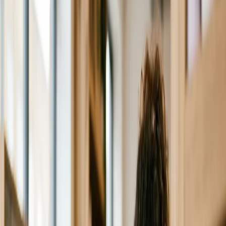
Carica la tua foto
Trascina o
sfoglia
Frontale
Buona luce
Niente occhiali/cappelli
Niente foto? Prova un modello
Modella A
Modella B
Modello A
Modello B
Acconciatura
Colore
Riferimento
Personalizzato
Tutti
Donna
Uomo
Tutti
Corti
Medi
Lunghi
Tutti
Bangs
Bob
Braids
Butterfly
Buzz
Crazy
Curly
Pixie
Slick back
Straight
Textured
Undercut
long · curly · bangs
long · curly
medium · bob
curly · bangs · medium
long · bangs
pixie · short
bob · short · straight
bangs · curly · bob · short
long · curly · bangs