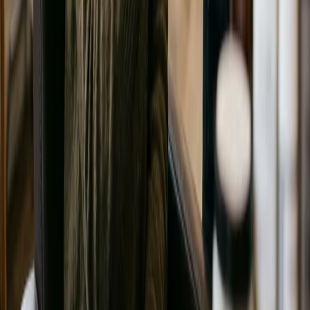
Una foto frontale chiara con una buona illuminazione garantisce i
risultati migliori. Evita cappelli, occhiali da sole o ombre pesanti. La
luce naturale vicino a una finestra è l'ideale.
La nostra IA produce risultati altamente realistici che tengono conto
dei tuoi lineamenti. Sebbene siano eccellenti per decidere, il risultato
finale in salone può variare leggermente in base alla texture dei tuoi
capelli.
Assolutamente sì, è uno degli usi più comuni. Scarica l'anteprima e
portala all'appuntamento. Elimina ogni dubbio e assicura che tu e il
parrucchiere siate sulla stessa lunghezza d'onda.