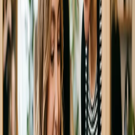
Perché provare le acconciature con l'IA
Realismo basato su IA
Risultati realistici, non il solito filtro
Il nostro strumento IA preserva la forma del viso, il tono della pelle e
l'illuminazione. Il risultato sembra un taglio vero, non una parrucca
incollata sulla foto.
Prova Gratis
Vasta Libreria di Stili
100+ stili per ogni forma del viso
Dai classici bob e pixie cut ai moderni wolf cut e frange a tendina.
Stili per uomo e donna, dal corto al lungo, dal casual al formale:
tutto in un unico posto.
Sfoglia gli Stili