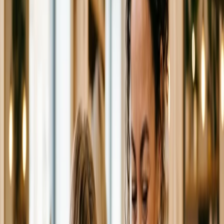
curly · medium
medium
medium · curly
buzz
short
short · undercut
short · textured · undercut
short
short · textured
short · undercut · textured
short · undercut
short
slick back
slick back
slick back
slick back
medium
short · undercut · textured
short · undercut
curly · undercut · textured · short
short · textured · undercut
slick back
curly · short
short · textured
medium · crazy · undercut · curly
short · textured
short · textured
short · textured · undercut
textured · short
medium · bob
curly · medium
short · curly
medium
medium
short · textured
short · textured
short
short
long · curly
short · undercut · textured
bob · long
medium
undercut · textured · short
medium
short
curly · medium
medium
short · undercut · textured
medium
slick back
slick back
short
long
long
short
short
medium · short
Registrati gratis e genera
Tempo stimato: 15-20 secondi