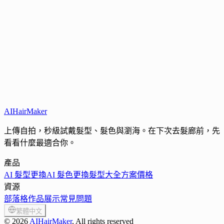
2025 年流行趨勢包括層次感剪裁、現代鯔魚頭和男士中分瀏
海。而寸頭因其簡約風格，依然是永恆的經典選擇。
AIHairMaker
上傳自拍，秒級試戴髮型、髮色與瀏海。在下次去髮廊前，先
看看什麼最適合你。
產品
AI 髮型更換
AI 髮色更換
髮型大全
方案價格
資源
部落格
作品展示
常見問題
繁體中文
©
2026
AIHairMaker
, All rights reserved