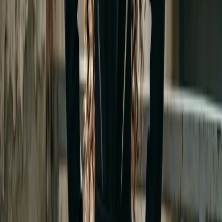
Используйте бессульфатный шампунь и еженедельные маски.
Несмываемый кондиционер — ваш лучший друг.
Не мойте слишком часто
Частое мытье смывает натуральные масла. Ограничьтесь 2-3
разами в неделю.
Сушите бережно
Никогда не трите волосы полотенцем. Используйте
микрофибру или хлопковую футболку.
Расчесывайте осторожно
Расчесывайте только влажные волосы с кондиционером.