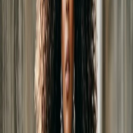
Овальное лицо
★ Best Match
Вытянутое лицо
★ Best Match