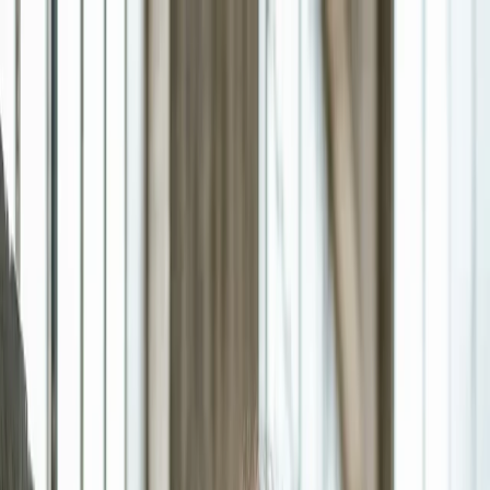
AI Hair Maker
Примеры
Тарифы
FAQ
Home
Hairstyles
Узнайте, как вам пойдут кудрявые волосы
Естественная красота
Узнайте, как вам пойдут кудрявые
волосы
Кудрявые волосы